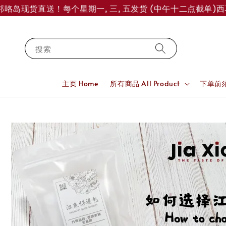
岛现货直送！每个星期一, 三, 五发货 (中午十二点截单)
西马订单
搜索
主页 Home
所有商品 All Product
下单前须知