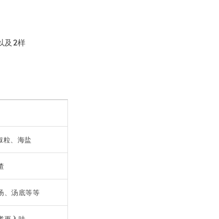
以及2样
椒粒、海盐
渣
汤、汤底等等
煮更入味