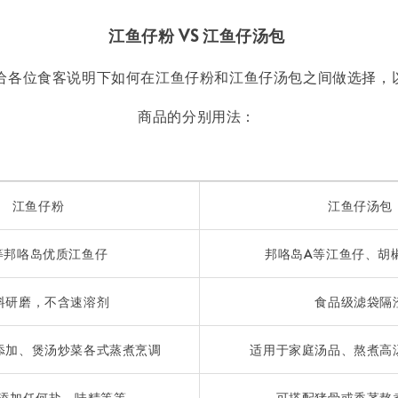
江鱼仔粉 VS 江鱼仔汤包
给各位食客说明下如何在江鱼仔粉和江鱼仔汤包之间做选择，
商品的分别用法：
江鱼仔粉
江鱼仔汤包
等邦咯岛优质江鱼仔
邦咯岛A等江鱼仔、胡
料研磨，不含速溶剂
食品级滤袋隔
添加、煲汤炒菜各式蒸煮烹调
适用于家庭汤品、熬煮高
无添加任何盐、味精等等
可搭配猪骨或香茅熬