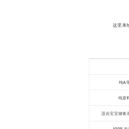
这里来
纯A
纯原
适合宝宝辅食
100%