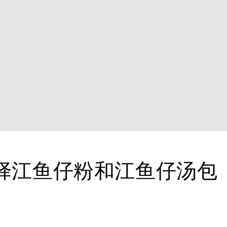
择江鱼仔粉和江鱼仔汤包 