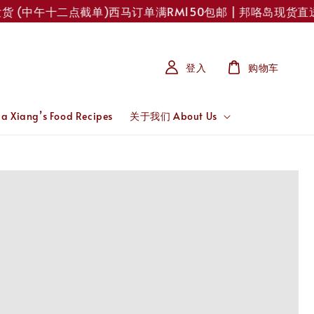
(中午十二点截单)
西马订单满RM150包邮 | 邦咯岛现货直送！每
登入
购物车
 Xiang’s Food Recipes
关于我们 About Us