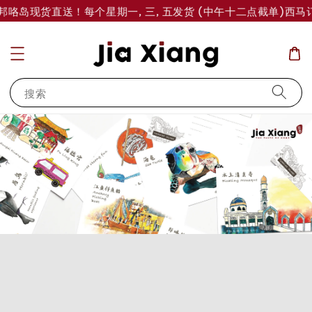
邦咯岛现货直送！每个星期一, 三, 五发货 (中午十二点截单)
西马订单
搜索