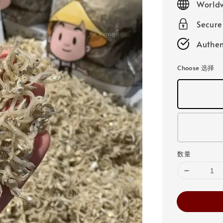
Worldw
Secur
Authen
Choose 选择
数量