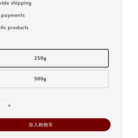
ide shipping
e payments
tic products
250g
500g
加入购物车