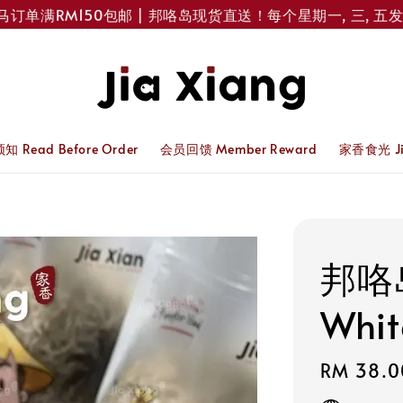
满RM150包邮 | 邦咯岛现货直送！每个星期一, 三, 五发货 
 Read Before Order
会员回馈 Member Reward
家香食光 Jia
邦咯岛
Whit
Regular
RM 38.0
price