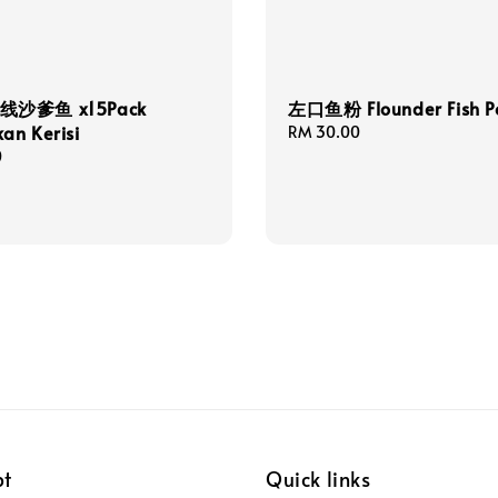
线沙爹鱼 x15Pack
左口鱼粉 Flounder Fish P
kan Kerisi
Regular
RM 30.00
price
0
pt
Quick links