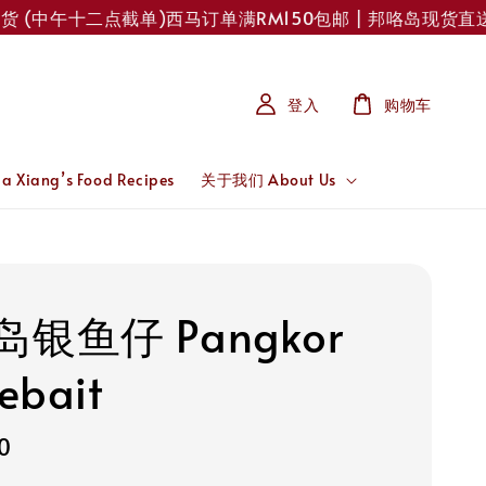
(中午十二点截单)
西马订单满RM150包邮 | 邦咯岛现货直送！每
登入
购物车
 Xiang’s Food Recipes
关于我们 About Us
银鱼仔 Pangkor
ebait
0