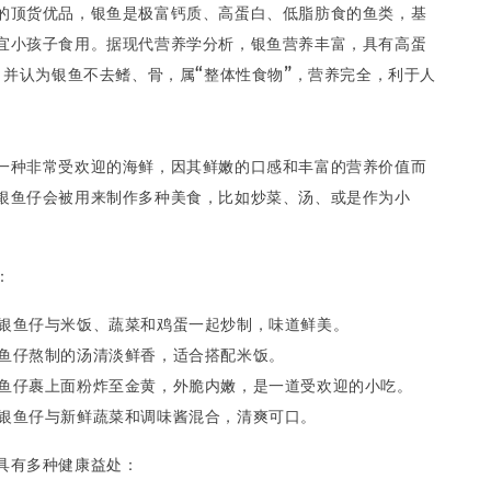
的顶货优品，银鱼是极富钙质、高蛋白、低脂肪食的鱼类，基
宜小孩子食用。据现代营养学分析，银鱼营养丰富，具有高蛋
, 并认为银鱼不去鳍、骨，属“整体性食物”，营养完全，利于人
一种非常受欢迎的海鲜，因其鲜嫩的口感和丰富的营养价值而
银鱼仔会被用来制作多种美食，比如炒菜、汤、或是作为小
：
：将银鱼仔与米饭、蔬菜和鸡蛋一起炒制，味道鲜美。
用银鱼仔熬制的汤清淡鲜香，适合搭配米饭。
将银鱼仔裹上面粉炸至金黄，外脆内嫩，是一道受欢迎的小吃。
：将银鱼仔与新鲜蔬菜和调味酱混合，清爽可口。
具有多种健康益处：