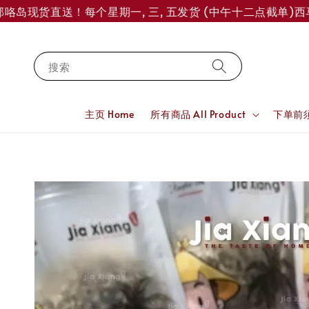
岛现货直送！每个星期一, 三, 五发货 (中午十二点截单)
西马订单
搜索
主页 Home
所有商品 All Product
下单前须知