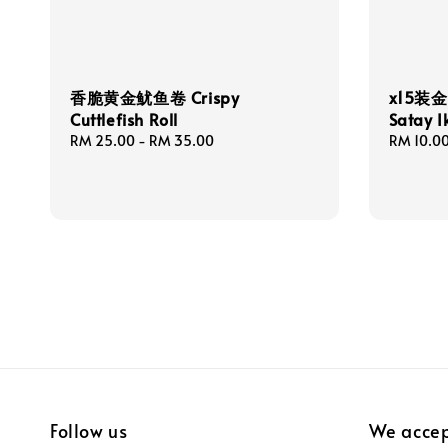
香脆黄金鱿鱼卷 Crispy
x15装金
Cuttlefish Roll
Satay I
Regular
RM 25.00
-
RM 35.00
Regular
RM 10.0
price
price
Follow us
We acce