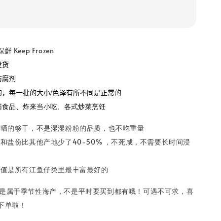
Keep Frozen
发货
防腐剂
的，每一批的大小/色泽有所不同是正常的
辅食品、炸来当小吃、各式炒菜烹饪
鱼仔都晒的够干，不是湿湿粉粉的品质，也不吃重量
的咸度和盐份比其他产地少了40-50% ，不死咸，不需要长时间浸
营养价值是所有江鱼仔类里最丰富最好的
岛是属于季节性海产，不是平时要买到都有哦！可遇不可求，喜
下单啦！