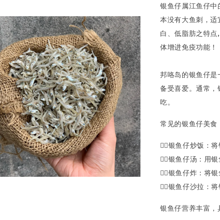
银鱼仔属江鱼仔中
本没有大鱼刺，适
白、低脂肪之特点
体增进免疫功能！
邦咯岛的银鱼仔是
备受喜爱。通常，
吃。
常见的银鱼仔美食
👍🏼银鱼仔炒饭
👍🏼银鱼仔汤：
👍🏼银鱼仔炸：
👍🏼银鱼仔沙拉
银鱼仔营养丰富，