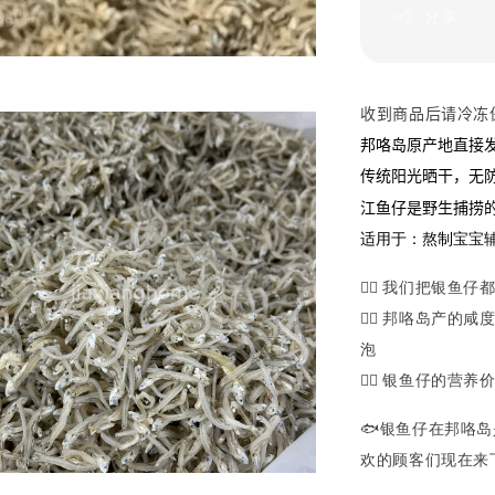
分享
收到商品后请冷冻保鲜 
邦咯岛原产地直接
传统阳光晒干，无
江鱼仔是野生捕捞
适用于：熬制宝宝
👍🏼 我们把银
👍🏼 邦咯岛产
泡
👍🏼 银鱼仔的
🐟银鱼仔在邦咯
欢的顾客们现在来