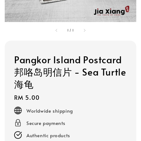
1
/
1
Pangkor Island Postcard
邦咯岛明信片 - Sea Turtle
海龟
Regular
RM 5.00
price
Worldwide shipping
Secure payments
Authentic products