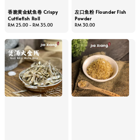
香脆黄金鱿鱼卷 Crispy
左口鱼粉 Flounder Fish
Cuttlefish Roll
Powder
Regular
RM 25.00
-
RM 35.00
Regular
RM 30.00
price
price