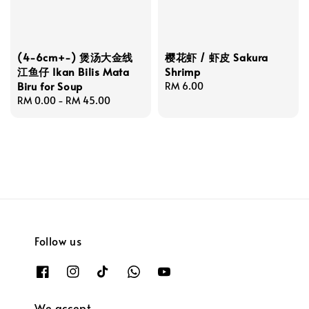
(4-6cm+-) 煲汤大金线
樱花虾 / 虾皮 Sakura
江鱼仔 Ikan Bilis Mata
Shrimp
Biru for Soup
Regular
RM 6.00
Regular
RM 0.00
-
RM 45.00
price
price
Follow us
We accept