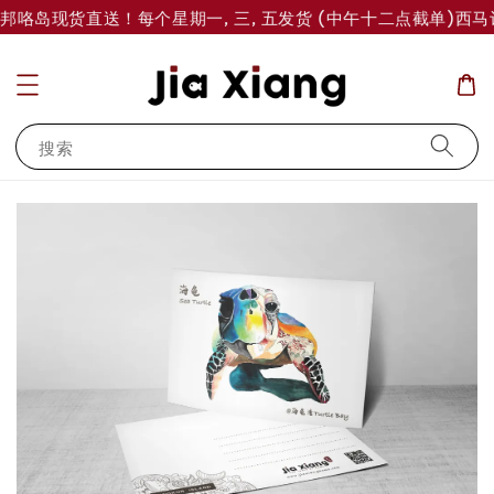
 邦咯岛现货直送！每个星期一, 三, 五发货 (中午十二点截单)
西马订
搜索