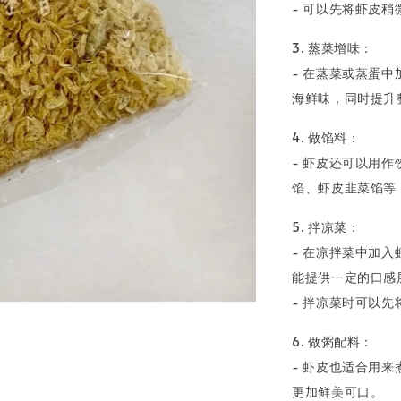
- 可以先将虾皮
3. 蒸菜增味：
- 在蒸菜或蒸蛋
海鲜味，同时提升
4. 做馅料：
- 虾皮还可以用
馅、虾皮韭菜馅等
5. 拌凉菜：
- 在凉拌菜中加
能提供一定的口感
- 拌凉菜时可以
6. 做粥配料：
- 虾皮也适合用
更加鲜美可口。