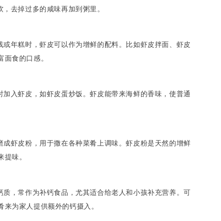
泡软，去掉过多的咸味再加到粥里。
米线或年糕时，虾皮可以作为增鲜的配料。比如虾皮拌面、虾皮
富面食的口感。
饭时加入虾皮，如虾皮蛋炒饭。虾皮能带来海鲜的香味，使普通
后磨成虾皮粉，用于撒在各种菜肴上调味。虾皮粉是天然的增鲜
来提味。
的钙质，常作为补钙食品，尤其适合给老人和小孩补充营养。可
肴来为家人提供额外的钙摄入。