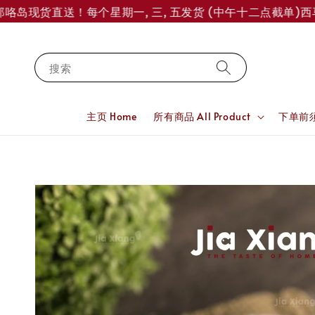
岛现货直送！每个星期一, 三, 五发货 (中午十二点截单)
西马订单
搜索
主页 Home
所有商品 All Product
下单前须知