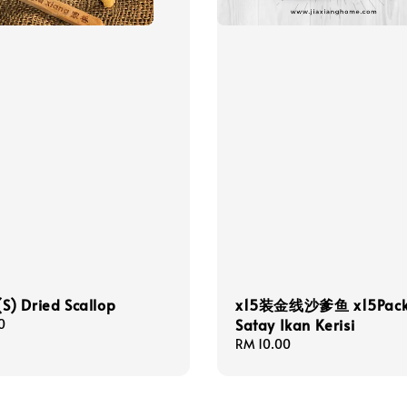
) Dried Scallop
x15装金线沙爹鱼 x15Pac
Satay Ikan Kerisi
0
Regular
RM 10.00
price