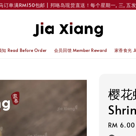
满RM150包邮 | 邦咯岛现货直送！每个星期一, 三, 五发货 
 Read Before Order
会员回馈 Member Reward
家香食光 Jia
樱花虾
Shri
Regular
RM 6.00
price