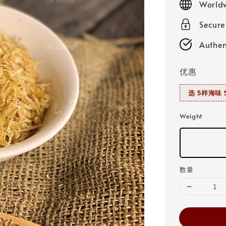
Worldw
Secur
Authen
优惠
选 5样海味 5
Weight
数量