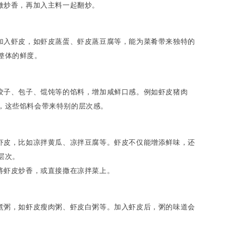
稍微炒香，再加入主料一起翻炒。
中加入虾皮，如虾皮蒸蛋、虾皮蒸豆腐等，能为菜肴带来独特的
整体的鲜度。
作饺子、包子、馄饨等的馅料，增加咸鲜口感。例如虾皮猪肉
，这些馅料会带来特别的层次感。
入虾皮，比如凉拌黄瓜、凉拌豆腐等。虾皮不仅能增添鲜味，还
层次。
先将虾皮炒香，或直接撒在凉拌菜上。
来煮粥，如虾皮瘦肉粥、虾皮白粥等。加入虾皮后，粥的味道会