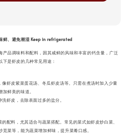
免潮湿 Keep in refrigerated
海产品调味料和配料，因其咸鲜的风味和丰富的钙含量，广泛
以下是虾皮的几种常见用途：
汤，像虾皮紫菜蛋花汤、冬瓜虾皮汤等。只需在煮汤时加入少量
增加鲜美的味道。
微冲洗虾皮，去除表面过多的盐分。
炒菜的配料，尤其适合与蔬菜搭配。常见的菜式如虾皮炒白菜、
炒苋菜等，能为蔬菜增加鲜味，提升菜肴口感。