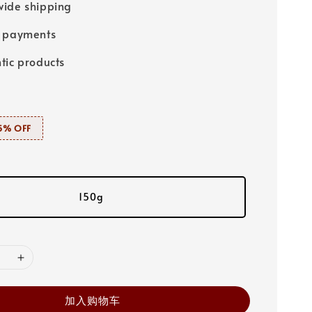
ide shipping
e payments
tic products
% OFF
150g
加入购物车