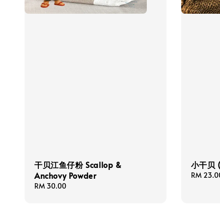
干贝江鱼仔粉 Scallop &
小干贝 (S
Anchovy Powder
Regular
RM 23.0
price
Regular
RM 30.00
price