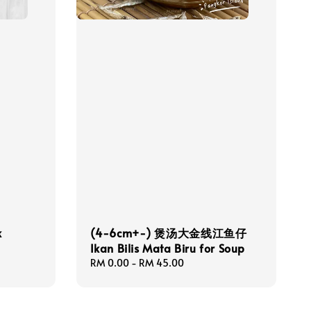
k
(4-6cm+-) 煲汤大金线江鱼仔
Ikan Bilis Mata Biru for Soup
Regular
RM 0.00
-
RM 45.00
price