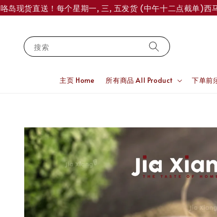
岛现货直送！每个星期一, 三, 五发货 (中午十二点截单)
西马订单
搜索
主页 Home
所有商品 All Product
下单前须知