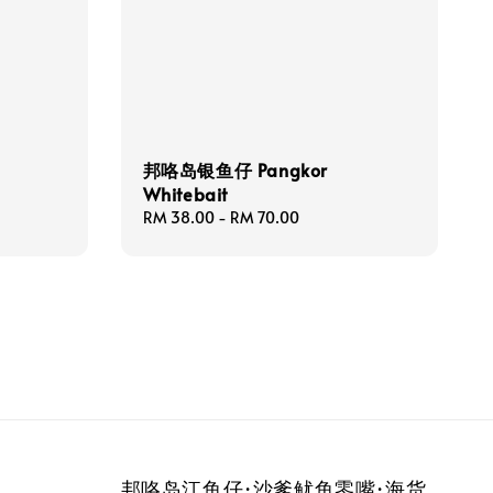
邦咯岛银鱼仔 Pangkor
Whitebait
Regular
RM 38.00
-
RM 70.00
price
邦咯岛江鱼仔·沙爹鱿鱼零嘴·海货