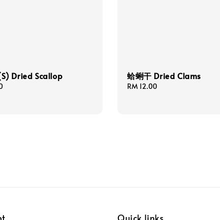
) Dried Scallop
蛤蜊干 Dried Clams
0
Regular
RM 12.00
price
pt
Quick links