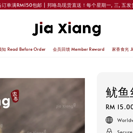
满RM150包邮 | 邦咯岛现货直送！每个星期一, 三, 五发货 
 Read Before Order
会员回馈 Member Reward
家香食光 Jia
鱿鱼丝 
Regular
RM 15.0
price
Worldw
Secur