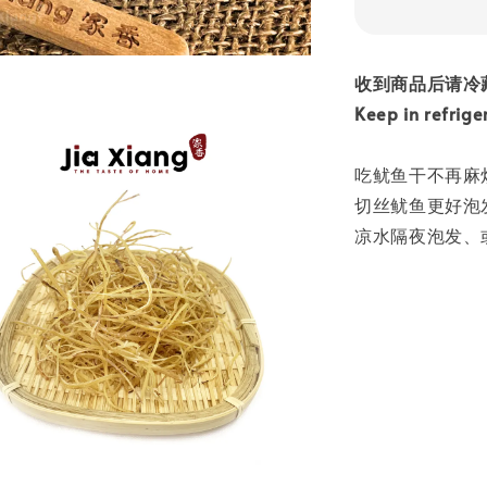
收到商品后请冷
Keep in refrige
吃鱿鱼干不再麻
切丝鱿鱼更好泡
凉水隔夜泡发、