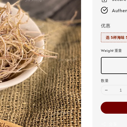
Authen
优惠
选 5样海味 5
Weight 重量
数量
分享