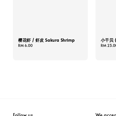
樱花虾 / 虾皮 Sakura Shrimp
小干贝 (S
Regular
RM 6.00
Regular
RM 23.0
price
price
Follow us
We acce