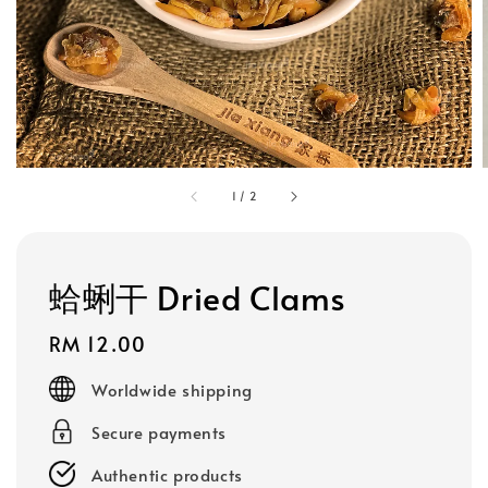
1
/
2
蛤蜊干 Dried Clams
Regular
RM 12.00
price
Worldwide shipping
Secure payments
Authentic products