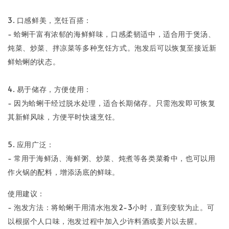
3. 口感鲜美，烹饪百搭：
- 蛤蜊干富有浓郁的海鲜鲜味，口感柔韧适中，适合用于煲汤、
炖菜、炒菜、拌凉菜等多种烹饪方式。泡发后可以恢复至接近新
鲜蛤蜊的状态。
4. 易于储存，方便使用：
- 因为蛤蜊干经过脱水处理，适合长期储存。只需泡发即可恢复
其新鲜风味，方便平时快速烹饪。
5. 应用广泛：
- 常用于海鲜汤、海鲜粥、炒菜、炖煮等各类菜肴中，也可以用
作火锅的配料，增添汤底的鲜味。
使用建议：
- 泡发方法：将蛤蜊干用清水泡发2-3小时，直到变软为止。可
以根据个人口味，泡发过程中加入少许料酒或姜片以去腥。