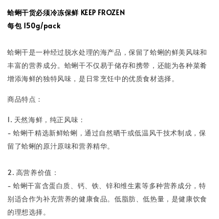
蛤蜊干货必须冷冻保鲜 KEEP FROZEN
每包 150g/pack
蛤蜊干是一种经过脱水处理的海产品，保留了蛤蜊的鲜美风味和
丰富的营养成分。蛤蜊干不仅易于储存和携带，还能为各种菜肴
增添海鲜的独特风味，是日常烹饪中的优质食材选择。
商品特点：
1. 天然海鲜，纯正风味：
- 蛤蜊干精选新鲜蛤蜊，通过自然晒干或低温风干技术制成，保
留了蛤蜊的原汁原味和营养精华。
2. 高营养价值：
- 蛤蜊干富含蛋白质、钙、铁、锌和维生素等多种营养成分，特
别适合作为补充营养的健康食品。低脂肪、低热量，是健康饮食
的理想选择。