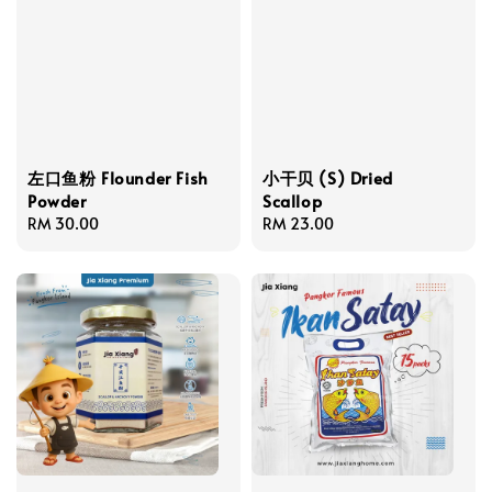
左口鱼粉 Flounder Fish
小干贝 (S) Dried
Powder
Scallop
Regular
RM 30.00
Regular
RM 23.00
price
price