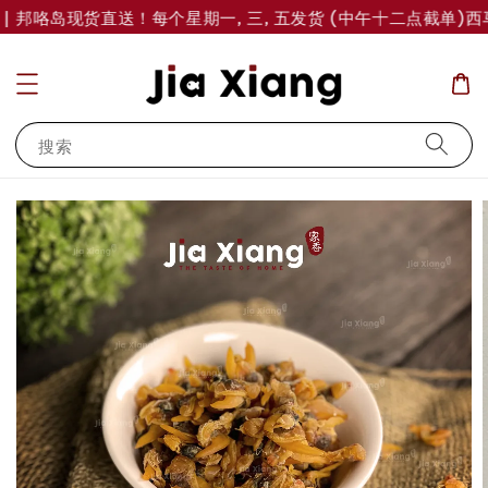
| 邦咯岛现货直送！每个星期一, 三, 五发货 (中午十二点截单)
西马
搜索