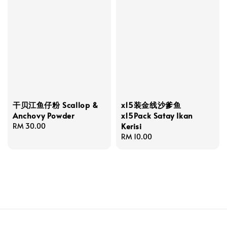
干贝江鱼仔粉 Scallop &
x15装金线沙爹鱼
Anchovy Powder
x15Pack Satay Ikan
Kerisi
Regular
RM 30.00
price
Regular
RM 10.00
price