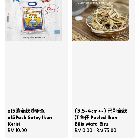
x15装金线沙爹鱼
(3.5-4cm+-) 已剥金线
x15Pack Satay Ikan
江鱼仔 Peeled Ikan
Kerisi
Bilis Mata Biru
Regular
RM 10.00
Regular
RM 0.00
-
RM 75.00
price
price