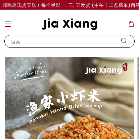
 邦咯岛现货直送！每个星期一, 三, 五发货 (中午十二点截单)
西马订
搜索