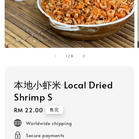
1
/
6
本地小虾米 Local Dried
Shrimp S
Regular
RM 22.00
售完
price
Worldwide shipping
Secure payments