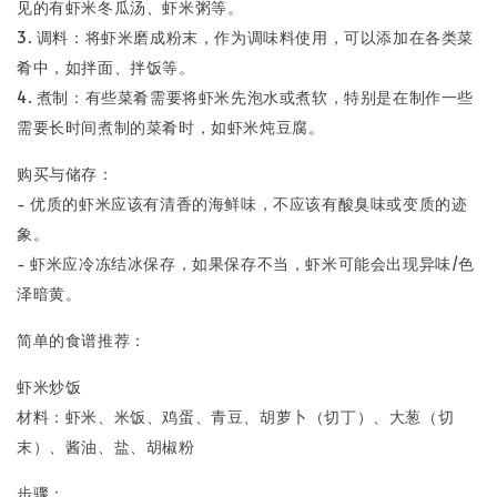
见的有虾米冬瓜汤、虾米粥等。
3. 调料：将虾米磨成粉末，作为调味料使用，可以添加在各类菜
肴中，如拌面、拌饭等。
4. 煮制：有些菜肴需要将虾米先泡水或煮软，特别是在制作一些
需要长时间煮制的菜肴时，如虾米炖豆腐。
购买与储存：
- 优质的虾米应该有清香的海鲜味，不应该有酸臭味或变质的迹
象。
- 虾米应冷冻结冰保存，如果保存不当，虾米可能会出现异味/色
泽暗黄。
简单的食谱推荐：
虾米炒饭
材料：虾米、米饭、鸡蛋、青豆、胡萝卜（切丁）、大葱（切
末）、酱油、盐、胡椒粉
步骤：