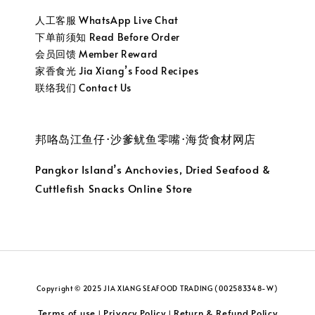
人工客服 WhatsApp Live Chat
下单前须知 Read Before Order
会员回馈 Member Reward
家香食光 Jia Xiang’s Food Recipes
联络我们 Contact Us
邦咯岛江鱼仔·沙爹鱿鱼零嘴·海货食材网店
Pangkor Island’s Anchovies, Dried Seafood &
Cuttlefish Snacks Online Store
Copyright © 2025 JIA XIANG SEAFOOD TRADING (002583348-W)
Terms of use
Privacy Policy
Return & Refund Policy
|
|