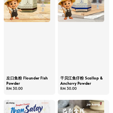
左口鱼粉 Flounder Fish
干贝江鱼仔粉 Scallop &
Powder
Anchovy Powder
Regular
RM 30.00
Regular
RM 30.00
price
price